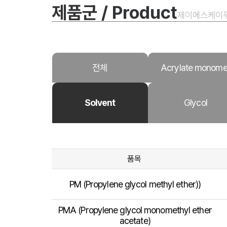
제품군 / Product
제이에스케이
전체
Acrylate monome
Solvent
Glycol
품목
PM (Propylene glycol methyl ether))
PMA (Propylene glycol monomethyl ether
acetate)