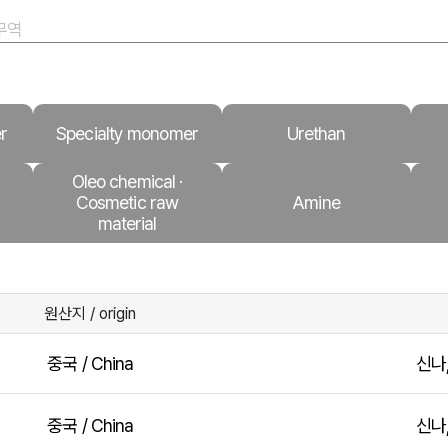
무역
r
Specialty monomer
Urethan
Oleo chemical ·
Cosmetic raw
Amine
material
원산지 / origin
중국 / China
신나
중국 / China
신나